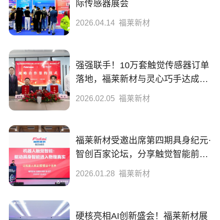
际传感器展会
历史
2026.04.14
福莱新材
新闻
强强联手！10万套触觉传感器订单
活动
落地，福莱新材与灵心巧手达成全
招聘
面战略合作
2026.02.05
福莱新材
联系我们
福莱新材受邀出席第四期具身纪元·
中
En
/
智创百家论坛，分享触觉智能前沿
成果
2026.01.28
福莱新材
硬核亮相AI创新盛会！福莱新材展